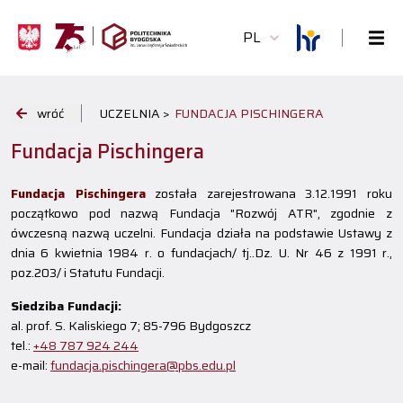
PL
wróć
UCZELNIA >
FUNDACJA PISCHINGERA
Fundacja Pischingera
Fundacja Pischingera
została zarejestrowana 3.12.1991 roku
początkowo pod nazwą Fundacja "Rozwój ATR", zgodnie z
ówczesną nazwą uczelni. Fundacja działa na podstawie Ustawy z
dnia 6 kwietnia 1984 r. o fundacjach/ tj..Dz. U. Nr 46 z 1991 r.,
poz.203/ i Statutu Fundacji.
Siedziba Fundacji:
al. prof. S. Kaliskiego 7; 85-796 Bydgoszcz
tel.:
+48 787 924 244
e-mail:
fundacja.pischingera@pbs.edu.pl