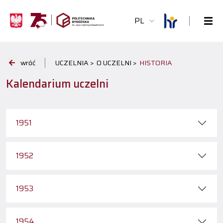
PL
wróć
UCZELNIA >
O UCZELNI >
HISTORIA
Kalendarium uczelni
1951
1952
1953
1954