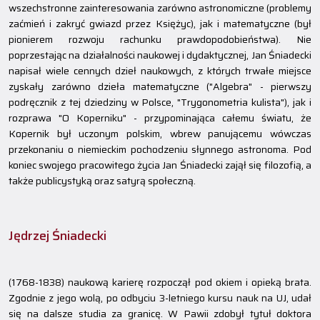
wszechstronne zainteresowania zarówno astronomiczne (problemy
zaćmień i zakryć gwiazd przez Księżyc), jak i matematyczne (był
pionierem rozwoju rachunku prawdopodobieństwa). Nie
poprzestając na działalności naukowej i dydaktycznej, Jan Śniadecki
napisał wiele cennych dzieł naukowych, z których trwałe miejsce
zyskały zarówno dzieła matematyczne ("Algebra" - pierwszy
podręcznik z tej dziedziny w Polsce, "Trygonometria kulista"), jak i
rozprawa "O Koperniku" - przypominająca całemu światu, że
Kopernik był uczonym polskim, wbrew panującemu wówczas
przekonaniu o niemieckim pochodzeniu słynnego astronoma. Pod
koniec swojego pracowitego życia Jan Śniadecki zajął się filozofią, a
także publicystyką oraz satyrą społeczną.
Jędrzej Śniadecki
(1768-1838) naukową karierę rozpoczął pod okiem i opieką brata.
Zgodnie z jego wolą, po odbyciu 3-letniego kursu nauk na UJ, udał
się na dalsze studia za granicę. W Pawii zdobył tytuł doktora