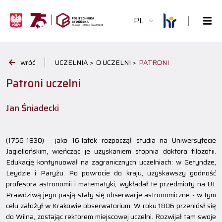
PL
wróć
UCZELNIA >
O UCZELNI >
PATRONI
Patroni uczelni
Jan Śniadecki
(1756-1830) - jako 16-latek rozpoczął studia na Uniwersytecie
Jagiellońskim, wieńcząc je uzyskaniem stopnia doktora filozofii.
Edukację kontynuował na zagranicznych uczelniach: w Getyndze,
Leydzie i Paryżu. Po powrocie do kraju, uzyskawszy godność
profesora astronomii i matematyki, wykładał te przedmioty na UJ.
Prawdziwą jego pasją stały się obserwacje astronomiczne - w tym
celu założył w Krakowie obserwatorium. W roku 1806 przeniósł się
do Wilna, zostając rektorem miejscowej uczelni. Rozwijał tam swoje