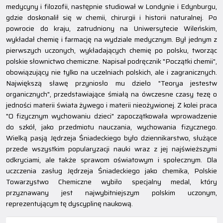
medycyny i filozofii, następnie studiował w Londynie i Edynburgu,
gdzie doskonalił się w chemii, chirurgii i historii naturalnej. Po
powrocie do kraju, zatrudniony na Uniwersytecie Wileńskim,
wykładał chemię i farmację na wydziale medycznym. Był jednym z
pierwszych uczonych, wykładających chemię po polsku, tworząc
polskie słownictwo chemiczne. Napisał podręcznik "Początki chemii",
obowiązujący nie tylko na uczelniach polskich, ale i zagranicznych.
Największą sławę przyniosło mu dzieło "Teorya jestestw
organicznych", przedstawiające śmiałą na ówczesne czasy tezę o
jedności materii świata żywego i materii nieożywionej. Z kolei praca
"O fizycznym wychowaniu dzieci" zapoczątkowała wprowadzenie
do szkół, jako przedmiotu nauczania, wychowania fizycznego.
Wielką pasją Jędrzeja Śniadeckiego było dziennikarstwo, służące
przede wszystkim popularyzacji nauki wraz z jej najświeższymi
odkryciami, ale także sprawom oświatowym i społecznym. Dla
uczczenia zasług Jędrzeja Śniadeckiego jako chemika, Polskie
Towarzystwo Chemiczne wybiło specjalny medal, który
przyznawany jest najwybitniejszym polskim uczonym,
reprezentującym tę dyscyplinę naukową.