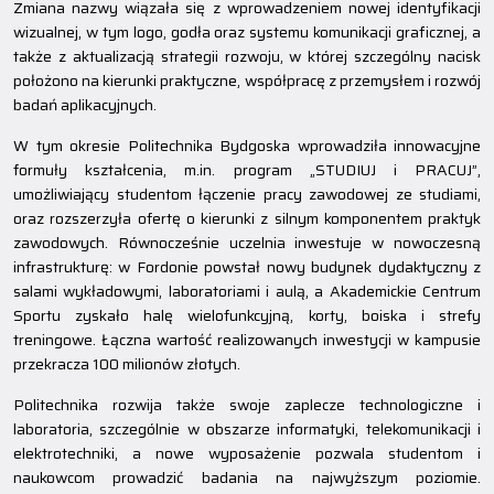
Zmiana nazwy wiązała się z wprowadzeniem nowej identyfikacji
wizualnej, w tym logo, godła oraz systemu komunikacji graficznej, a
także z aktualizacją strategii rozwoju, w której szczególny nacisk
położono na kierunki praktyczne, współpracę z przemysłem i rozwój
badań aplikacyjnych.
W tym okresie Politechnika Bydgoska wprowadziła innowacyjne
formuły kształcenia, m.in. program „STUDIUJ i PRACUJ”,
umożliwiający studentom łączenie pracy zawodowej ze studiami,
oraz rozszerzyła ofertę o kierunki z silnym komponentem praktyk
zawodowych. Równocześnie uczelnia inwestuje w nowoczesną
infrastrukturę: w Fordonie powstał nowy budynek dydaktyczny z
salami wykładowymi, laboratoriami i aulą, a Akademickie Centrum
Sportu zyskało halę wielofunkcyjną, korty, boiska i strefy
treningowe. Łączna wartość realizowanych inwestycji w kampusie
przekracza 100 milionów złotych.
Politechnika rozwija także swoje zaplecze technologiczne i
laboratoria, szczególnie w obszarze informatyki, telekomunikacji i
elektrotechniki, a nowe wyposażenie pozwala studentom i
naukowcom prowadzić badania na najwyższym poziomie.