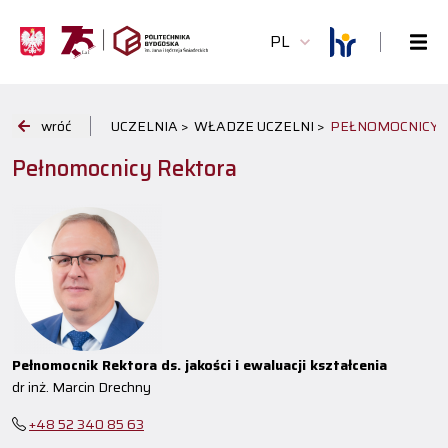
PL
wróć
UCZELNIA >
WŁADZE UCZELNI >
PEŁNOMOCNICY 
Pełnomocnicy Rektora
Pełnomocnik Rektora ds. jakości i ewaluacji kształcenia
dr inż. Marcin Drechny
+48 52 340 85 63