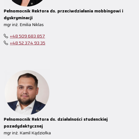
Pełnomocnik Rektora ds. przeciwdziałania mobbingowi i
dyskryminacji
mgr inż. Emilia Niklas
+48 509 683 857
+48 52 374 93 35
Pełnomocnik Rektora ds. działalności studenckiej
pozadydaktycznej
mgr inż. Kamil Kądziołka