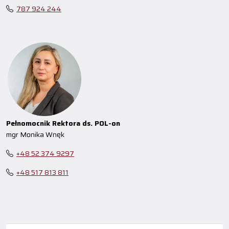
787 924 244
Pełnomocnik Rektora ds. POL-on
mgr Monika Wnęk
+48 52 374 9297
+48 517 813 811