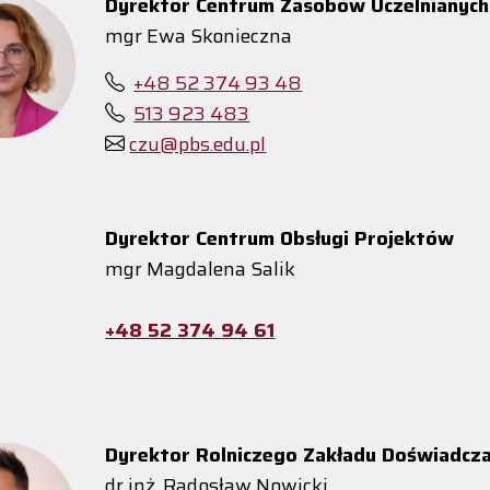
Dyrektor Centrum Zasobów Uczelnianych
mgr Ewa Skonieczna
+48 52 374 93 48
513 923 483
czu@pbs.edu.pl
Dyrektor Centrum Obsługi Projektów
mgr Magdalena Salik
+48 52 374 94 61
Dyrektor Rolniczego Zakładu Doświadcz
dr inż. Radosław Nowicki