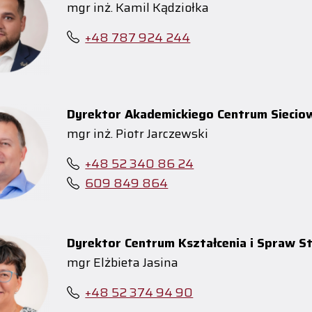
mgr inż. Kamil Kądziołka
+48 787 924 244
Dyrektor Akademickiego Centrum Siec
mgr inż. Piotr Jarczewski
+48 52 340 86 24
609 849 864
Dyrektor Centrum Kształcenia i Spraw S
mgr Elżbieta Jasina
+48 52 374 94 90