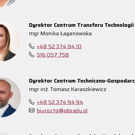
Dyrektor Centrum Transferu Technologii
mgr Monika Łaganowska
+48 52 374 94 10
516 057 758
Dyrektor Centrum Techniczno-Gospodar
mgr inż. Tomasz Karaszkiewicz
+48 52 374 94 94
biuro.ctg@pbs.edu.pl