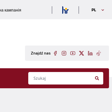
PL
а кампанія
Znajdź nas