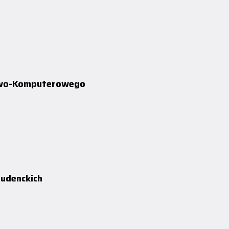
iowo-Komputerowego
tudenckich