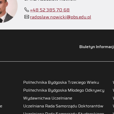
+48 52 385 70 68
radoslaw.nowicki@pbs.edu.pl
Biuletyn Informacj
Politechnika Bydgoska Trzeciego Wieku
Politechnika Bydgoska Młodego Odkrywcy
Wydawnictwa Uczelniane
ne
Uczelniana Rada Samorządu Doktorantów
Uczelniana Rada Samorządu Studenckiego