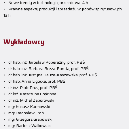
• Nowe trendy w technologii gorzelnictwa. 4 h
• Prawne aspekty produkcji i sprzedaży wyrobów spirytusowych
12 h
Wykładowcy
• dr hab. inż. Jarosław Pobereżny, prof. PBŚ
• dr hab. inż. Barbara Breza-Boruta, prof. PBŚ
• dr hab. inż. Justyna Bauza-Kaszewska, prof. PBŚ
• dr hab. Anna Ligocka, prof. PBŚ
• dr inż. Piotr Prus, prof. PBŚ
• dr inż. Katarzyna Gościnna
• dr inż. Michał Zaborowski
• mgr Łukasz Karmowski
• mgr Radosław Froń
• mgr Grzegorz Grabowski
• mgr Bartosz Walkowiak