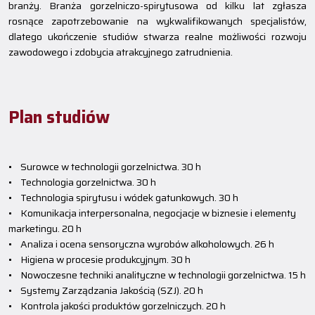
branży. Branża gorzelniczo-spirytusowa od kilku lat zgłasza
rosnące zapotrzebowanie na wykwalifikowanych specjalistów,
dlatego ukończenie studiów stwarza realne możliwości rozwoju
zawodowego i zdobycia atrakcyjnego zatrudnienia.
Plan studiów
• Surowce w technologii gorzelnictwa. 30 h
• Technologia gorzelnictwa. 30 h
• Technologia spirytusu i wódek gatunkowych. 30 h
• Komunikacja interpersonalna, negocjacje w biznesie i elementy
marketingu. 20 h
• Analiza i ocena sensoryczna wyrobów alkoholowych. 26 h
• Higiena w procesie produkcyjnym. 30 h
• Nowoczesne techniki analityczne w technologii gorzelnictwa. 15 h
• Systemy Zarządzania Jakością (SZJ). 20 h
• Kontrola jakości produktów gorzelniczych. 20 h