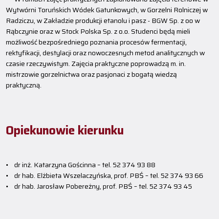
Wytwórni Toruńskich Wódek Gatunkowych, w Gorzelni Rolniczej w
Radziczu, w Zakładzie produkcji etanolu i pasz - BGW Sp. z oo w
Rąbczynie oraz w Stock Polska Sp. z o.o. Studenci będą mieli
możliwość bezpośredniego poznania procesów fermentacji,
rektyfikacji, destylacji oraz nowoczesnych metod analitycznych w
czasie rzeczywistym. Zajęcia praktyczne poprowadzą m. in.
mistrzowie gorzelnictwa oraz pasjonaci z bogatą wiedzą
praktyczną.
Opiekunowie kierunku
• dr inż. Katarzyna Gościnna – tel. 52 374 93 88
• dr hab. Elżbieta Wszelaczyńska, prof. PBŚ – tel. 52 374 93 66
• dr hab. Jarosław Pobereżny, prof. PBŚ – tel. 52 374 93 45