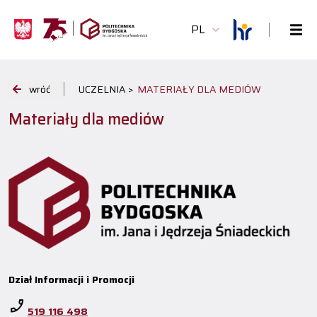
PL
wróć
UCZELNIA >
MATERIAŁY DLA MEDIÓW
Materiały dla mediów
Dział Informacji i Promocji
phone_enabled
519 116 498