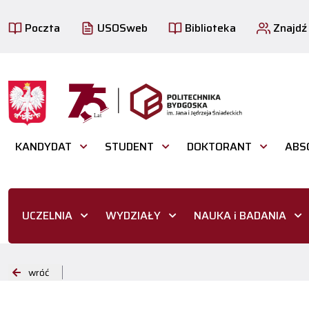
Poczta
USOSweb
Biblioteka
Znajdź
KANDYDAT
STUDENT
DOKTORANT
ABS
UCZELNIA
WYDZIAŁY
NAUKA i BADANIA
wróć