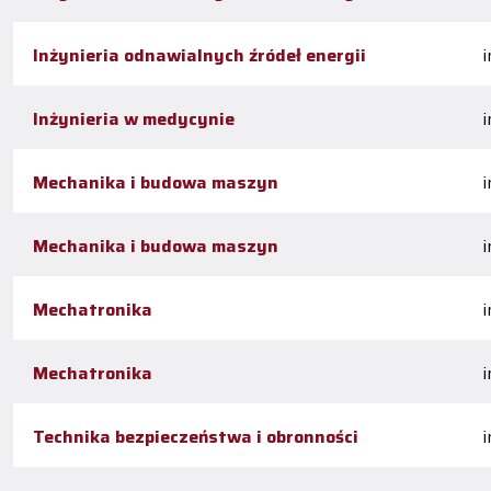
Inżynieria odnawialnych źródeł energii
i
Inżynieria w medycynie
i
Mechanika i budowa maszyn
i
Mechanika i budowa maszyn
i
Mechatronika
i
Mechatronika
i
Technika bezpieczeństwa i obronności
i