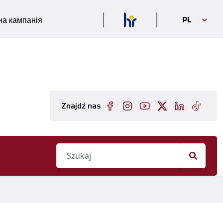
PL
а кампанія
Znajdź nas