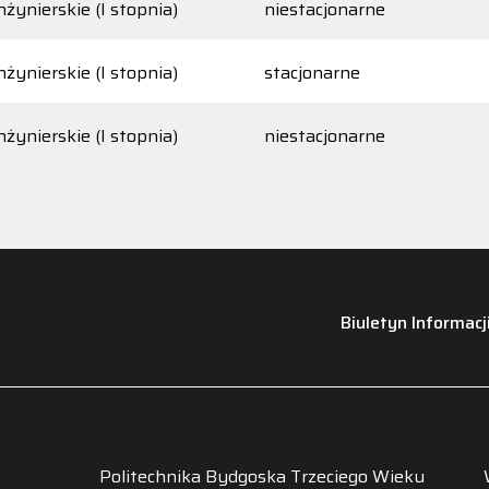
nżynierskie (I stopnia)
niestacjonarne
nżynierskie (I stopnia)
stacjonarne
nżynierskie (I stopnia)
niestacjonarne
Biuletyn Informacj
Politechnika Bydgoska Trzeciego Wieku