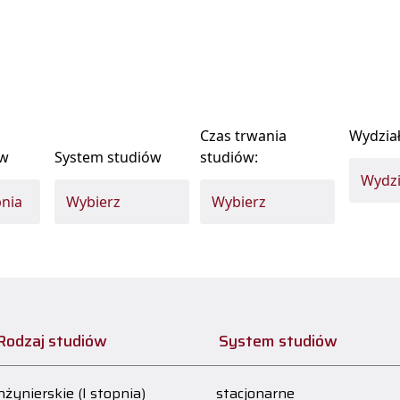
Czas trwania
Wydzia
ów
System studiów
studiów:
Rodzaj studiów
System studiów
nżynierskie (I stopnia)
stacjonarne