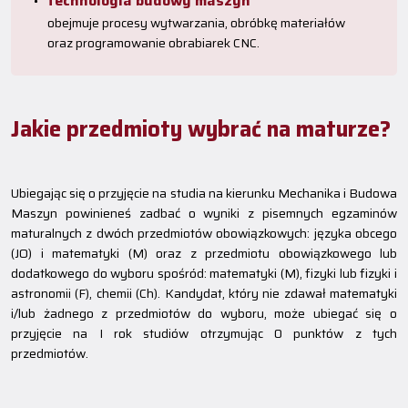
technologia budowy maszyn
obejmuje procesy wytwarzania, obróbkę materiałów
oraz programowanie obrabiarek CNC.
Jakie przedmioty wybrać na maturze?
Ubiegając się o przyjęcie na studia na kierunku Mechanika i Budowa
Maszyn powinieneś zadbać o wyniki z pisemnych egzaminów
maturalnych z dwóch przedmiotów obowiązkowych: języka obcego
(JO) i matematyki (M) oraz z przedmiotu obowiązkowego lub
dodatkowego do wyboru spośród: matematyki (M), fizyki lub fizyki i
astronomii (F), chemii (Ch). Kandydat, który nie zdawał matematyki
i/lub żadnego z przedmiotów do wyboru, może ubiegać się o
przyjęcie na I rok studiów otrzymując 0 punktów z tych
przedmiotów.