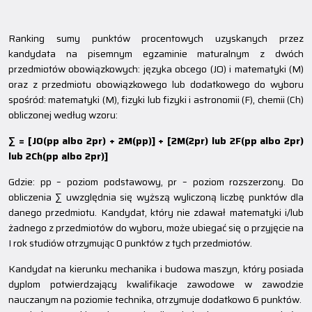
Ranking sumy punktów procentowych uzyskanych przez
kandydata na pisemnym egzaminie maturalnym z dwóch
przedmiotów obowiązkowych: języka obcego (JO) i matematyki (M)
oraz z przedmiotu obowiązkowego lub dodatkowego do wyboru
spośród: matematyki (M), fizyki lub fizyki i astronomii (F), chemii (Ch)
obliczonej według wzoru:
∑ = [JO(pp albo 2pr) + 2M(pp)] + [2M(2pr) lub 2F(pp albo 2pr)
lub 2Ch(pp albo 2pr)]
Gdzie: pp – poziom podstawowy, pr – poziom rozszerzony. Do
obliczenia ∑ uwzględnia się wyższą wyliczoną liczbę punktów dla
danego przedmiotu. Kandydat, który nie zdawał matematyki i/lub
żadnego z przedmiotów do wyboru, może ubiegać się o przyjęcie na
I rok studiów otrzymując 0 punktów z tych przedmiotów.
Kandydat na kierunku mechanika i budowa maszyn, który posiada
dyplom potwierdzający kwalifikacje zawodowe w zawodzie
nauczanym na poziomie technika, otrzymuje dodatkowo 6 punktów.