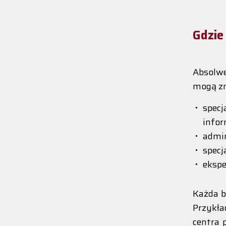
Gdzie 
Absolwe
mogą zn
spec
info
admin
specj
ekspe
Każda b
Przykła
centra 