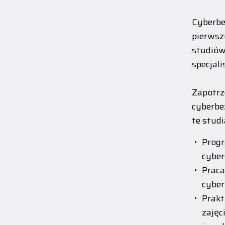
Cyberb
pierws
studió
specjal
Zapot
cyberbe
te stud
Prog
cyber
Prac
cyber
Prakt
zaję