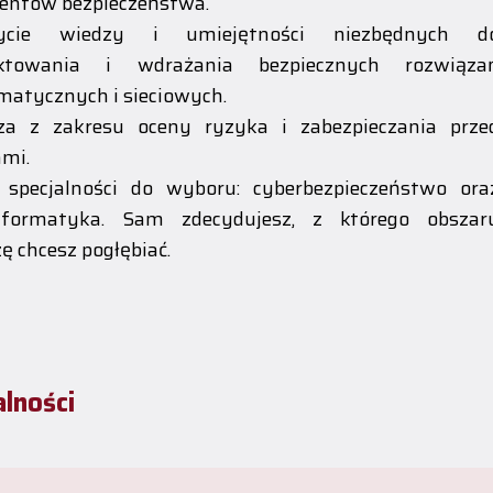
entów bezpieczeństwa.
ycie wiedzy i umiejętności niezbędnych d
ektowania i wdrażania bezpiecznych rozwiąza
matycznych i sieciowych.
za z zakresu oceny ryzyka i zabezpieczania prze
mi.
 specjalności do wyboru: cyberbezpieczeństwo ora
informatyka. Sam zdecydujesz, z którego obszar
ę chcesz pogłębiać.
alności