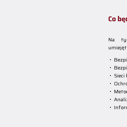
Co bę
Na ty
umiejęt
Bezp
Bezp
Sieci
Ochro
Metod
Anali
Infor