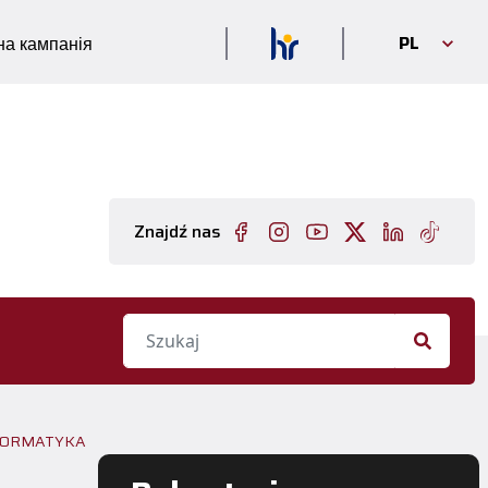
PL
а кампанія
Znajdź nas
NFORMATYKA