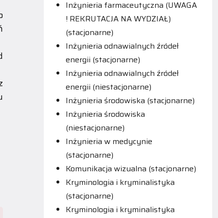
Inżynieria farmaceutyczna (UWAGA
o
! REKRUTACJA NA WYDZIAŁ)
ń
(stacjonarne)
Inżynieria odnawialnych źródeł
d
energii (stacjonarne)
Inżynieria odnawialnych źródeł
z
energii (niestacjonarne)
u
Inżynieria środowiska (stacjonarne)
Inżynieria środowiska
(niestacjonarne)
Inżynieria w medycynie
(stacjonarne)
Komunikacja wizualna (stacjonarne)
Kryminologia i kryminalistyka
(stacjonarne)
Kryminologia i kryminalistyka