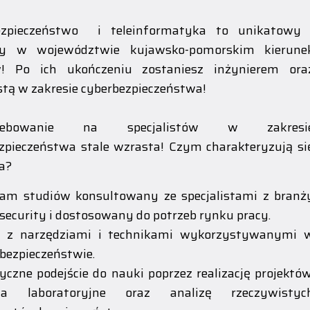
ezpieczeństwo i teleinformatyka to unikatowy 
zy w województwie kujawsko-pomorskim kierune
w! Po ich ukończeniu zostaniesz inżynierem ora
istą w zakresie cyberbezpieczeństwa!
rzebowanie na specjalistów w zakresi
zpieczeństwa stale wzrasta! Czym charakteryzują si
ia?
ram studiów konsultowany ze specjalistami z branż
security i dostosowany do potrzeb rynku pracy.
a z narzędziami i technikami wykorzystywanymi 
bezpieczeństwie.
yczne podejście do nauki poprzez realizację projektów
cia laboratoryjne oraz analizę rzeczywistyc