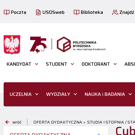
Poczta
USOSweb
Biblioteka
Znajdź
KANDYDAT
STUDENT
DOKTORANT
ABS
UCZELNIA
WYDZIAŁY
NAUKA i BADANIA
wróć
OFERTA DYDAKTYCZNA >
STUDIA I STOPNIA / S
Cyb