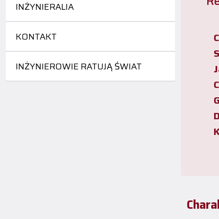
Re
INŻYNIERALIA
KONTAKT
C
S
INŻYNIEROWIE RATUJĄ ŚWIAT
J
C
G
D
K
Chara