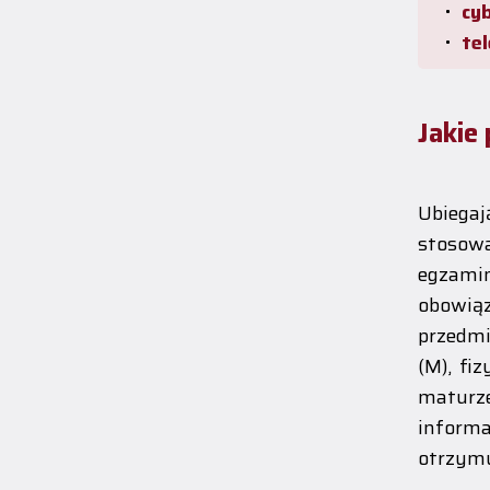
cy
te
Jakie
Ubiegaj
stosow
egzam
obowiąz
przedm
(M), fi
maturz
informa
otrzymu