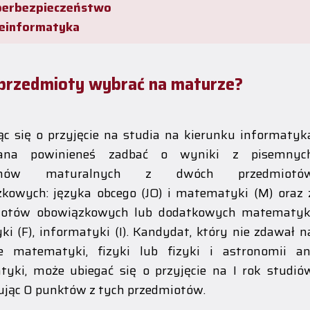
berbezpieczeństwo
leinformatyka
 przedmioty wybrać na maturze?
ąc się o przyjęcie na studia na kierunku informatyk
ana powinieneś zadbać o wyniki z pisemnyc
inów maturalnych z dwóch przedmiotó
kowych: języka obcego (JO) i matematyki (M) oraz 
iotów obowiązkowych lub dodatkowych matematyk
zyki (F), informatyki (I). Kandydat, który nie zdawał n
e matematyki, fizyki lub fizyki i astronomii an
tyki, może ubiegać się o przyjęcie na I rok studió
jąc 0 punktów z tych przedmiotów.