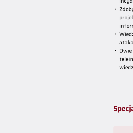
incyd
Zdob
proj
infor
Wied
ataka
Dwie
tele
wiedz
Specj