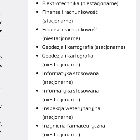
Elektrotechnika (niestacjonarne)
Finanse i rachunkowość
i
(stacjonarne)
k
Finanse i rachunkowość
z
(niestacjonarne)
Geodezja i kartografia (stacjonarne)
Geodezja i kartografia
e
(niestacjonarne)
ę
Informatyka stosowana
(stacjonarne)
y
Informatyka stosowana
(niestacjonarne)
w
Inspekcja weterynaryjna
(stacjonarne)
,
Inżynieria farmaceutyczna
h
(niestacjonarne)