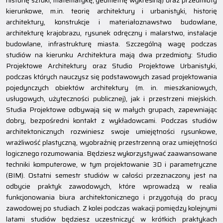
historię sztuki, matematykę, geometrię wykreślną) oraz przedmioty
kierunkowe, m.in. teorię architektury i urbanistyki, historię
architektury, konstrukcje i materiałoznawstwo budowlane,
architekturę krajobrazu, rysunek odręczny i malarstwo, instalacje
budowlane, infrastrukturę miasta. Szczególną wagę podczas
studiów na kierunku Architektura mają dwa przedmioty: Studio
Projektowe Architektury oraz Studio Projektowe Urbanistyki,
podczas których nauczysz się podstawowych zasad projektowania
pojedynczych obiektów architektury (m. in. mieszkaniowych,
usługowych, użyteczności publicznej), jak i przestrzeni miejskich.
Studia Projektowe odbywają się w małych grupach, zapewniając
dobry, bezpośredni kontakt z wykładowcami. Podczas studiów
architektonicznych rozwiniesz swoje umiejętności rysunkowe,
wrażliwość plastyczną, wyobraźnię przestrzenną oraz umiejętności
logicznego rozumowania. Będziesz wykorzystywać zaawansowane
techniki komputerowe, w tym projektowanie 3D i parametryczne
(BIM). Ostatni semestr studiów w całości przeznaczony jest na
odbycie praktyk zawodowych, które wprowadzą w realia
funkcjonowania biura architektonicznego i przygotują do pracy
zawodowej po studiach. Z kolei podczas wakacji pomiędzy kolejnymi
latami studiów będziesz uczestniczyć w krótkich praktykach