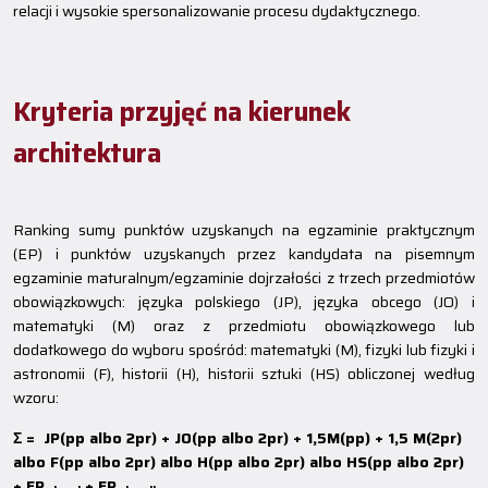
relacji i wysokie spersonalizowanie procesu dydaktycznego.
Kryteria przyjęć na kierunek
architektura
Ranking sumy punktów uzyskanych na egzaminie praktycznym
(EP) i punktów uzyskanych przez kandydata na pisemnym
egzaminie maturalnym/egzaminie dojrzałości z trzech przedmiotów
obowiązkowych: języka polskiego (JP), języka obcego (JO) i
matematyki (M) oraz z przedmiotu obowiązkowego lub
dodatkowego do wyboru spośród: matematyki (M), fizyki lub fizyki i
astronomii (F), historii (H), historii sztuki (HS) obliczonej według
wzoru:
Σ = JP(pp albo 2pr) + JO(pp albo 2pr) + 1,5M(pp) + 1,5 M(2pr)
albo F(pp albo 2pr) albo H(pp albo 2pr) albo HS(pp albo 2pr)
+ EP
+ EP