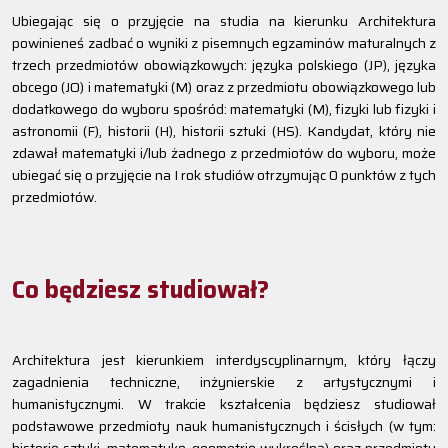
Ubiegając się o przyjęcie na studia na kierunku Architektura
powinieneś zadbać o wyniki z pisemnych egzaminów maturalnych z
trzech przedmiotów obowiązkowych: języka polskiego (JP), języka
obcego (JO) i matematyki (M) oraz z przedmiotu obowiązkowego lub
dodatkowego do wyboru spośród: matematyki (M), fizyki lub fizyki i
astronomii (F), historii (H), historii sztuki (HS). Kandydat, który nie
zdawał matematyki i/lub żadnego z przedmiotów do wyboru, może
ubiegać się o przyjęcie na I rok studiów otrzymując 0 punktów z tych
przedmiotów.
Co będziesz studiował?
Architektura jest kierunkiem interdyscyplinarnym, który łączy
zagadnienia techniczne, inżynierskie z artystycznymi i
humanistycznymi. W trakcie kształcenia będziesz studiował
podstawowe przedmioty nauk humanistycznych i ścisłych (w tym: