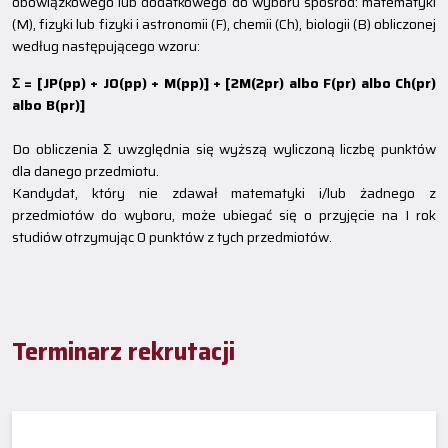
obowiązkowego lub dodatkowego do wyboru spośród: matematyki
(M), fizyki lub fizyki i astronomii (F), chemii (Ch), biologii (B) obliczonej
według następującego wzoru:
Σ = [JP(pp) + JO(pp) + M(pp)] + [2M(2pr) albo F(pr) albo Ch(pr)
albo B(pr)]
Do obliczenia Σ uwzględnia się wyższą wyliczoną liczbę punktów
dla danego przedmiotu.
Kandydat, który nie zdawał matematyki i/lub żadnego z
przedmiotów do wyboru, może ubiegać się o przyjęcie na I rok
studiów otrzymując 0 punktów z tych przedmiotów.
Terminarz rekrutacji