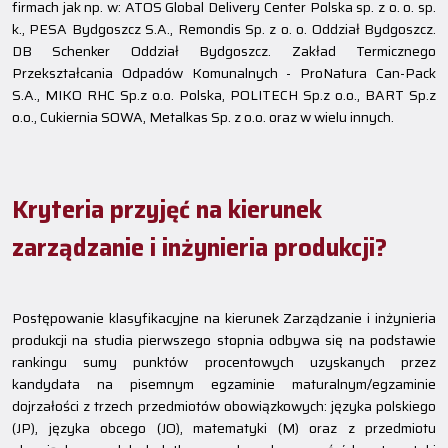
firmach jak np. w: ATOS Global Delivery Center Polska sp. z o. o. sp.
k., PESA Bydgoszcz S.A., Remondis Sp. z o. o. Oddział Bydgoszcz.
DB Schenker Oddział Bydgoszcz. Zakład Termicznego
Przekształcania Odpadów Komunalnych - ProNatura Can-Pack
S.A., MIKO RHC Sp.z o.o. Polska, POLITECH Sp.z o.o., BART Sp.z
o.o., Cukiernia SOWA, Metalkas Sp. z o.o. oraz w wielu innych.
Kryteria przyjęć na kierunek
zarządzanie i inżynieria produkcji?
Postępowanie klasyfikacyjne na kierunek Zarządzanie i inżynieria
produkcji na studia pierwszego stopnia odbywa się na podstawie
rankingu sumy punktów procentowych uzyskanych przez
kandydata na pisemnym egzaminie maturalnym/egzaminie
dojrzałości z trzech przedmiotów obowiązkowych: języka polskiego
(JP), języka obcego (JO), matematyki (M) oraz z przedmiotu