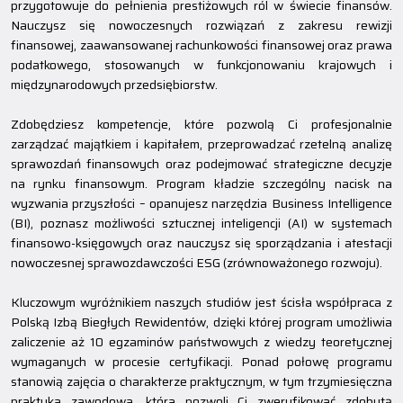
przygotowuje do pełnienia prestiżowych ról w świecie finansów.
Nauczysz się nowoczesnych rozwiązań z zakresu rewizji
finansowej, zaawansowanej rachunkowości finansowej oraz prawa
podatkowego, stosowanych w funkcjonowaniu krajowych i
międzynarodowych przedsiębiorstw.
Zdobędziesz kompetencje, które pozwolą Ci profesjonalnie
zarządzać majątkiem i kapitałem, przeprowadzać rzetelną analizę
sprawozdań finansowych oraz podejmować strategiczne decyzje
na rynku finansowym. Program kładzie szczególny nacisk na
wyzwania przyszłości – opanujesz narzędzia Business Intelligence
(BI), poznasz możliwości sztucznej inteligencji (AI) w systemach
finansowo-księgowych oraz nauczysz się sporządzania i atestacji
nowoczesnej sprawozdawczości ESG (zrównoważonego rozwoju).
Kluczowym wyróżnikiem naszych studiów jest ścisła współpraca z
Polską Izbą Biegłych Rewidentów, dzięki której program umożliwia
zaliczenie aż 10 egzaminów państwowych z wiedzy teoretycznej
wymaganych w procesie certyfikacji. Ponad połowę programu
stanowią zajęcia o charakterze praktycznym, w tym trzymiesięczna
praktyka zawodowa, która pozwoli Ci zweryfikować zdobytą