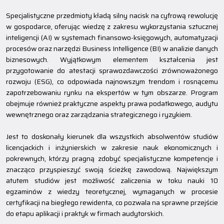
Specjalistyczne przedmioty kładą silny nacisk na cyfrową rewolucję
w gospodarce, oferując wiedzę z zakresu wykorzystania sztucznej
inteligencji (AI) w systemach finansowo-księgowych, automatyzacji
procesów oraz narzędzi Business Intelligence (BI) w analizie danych
biznesowych. Wyjątkowym elementem kształcenia jest
przygotowanie do atestacji sprawozdawczości zrównoważonego
rozwoju (ESG), co odpowiada najnowszym trendom i rosnącemu
zapotrzebowaniu rynku na ekspertów w tym obszarze. Program
obejmuje również praktyczne aspekty prawa podatkowego, audytu
wewnętrznego oraz zarządzania strategicznego i ryzykiem.
Jest to doskonały kierunek dla wszystkich absolwentów studiów
licencjackich i inżynierskich w zakresie nauk ekonomicznych i
pokrewnych, którzy pragną zdobyć specjalistyczne kompetencje i
znacząco przyspieszyć swoją ścieżkę zawodową. Największym
atutem studiów jest możliwość zaliczenia w toku nauki 10
egzaminów z wiedzy teoretycznej, wymaganych w procesie
certyfikacji na biegłego rewidenta, co pozwala na sprawne przejście
do etapu aplikacji i praktyk w firmach audytorskich.