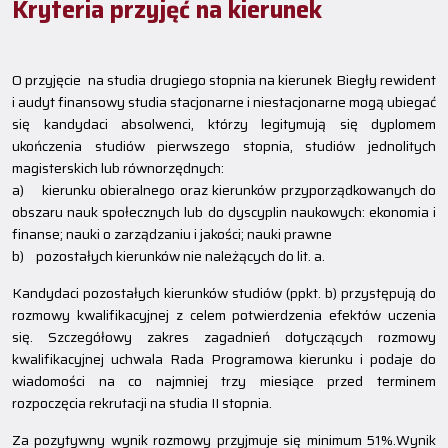
Kryteria przyjęć na kierunek
O przyjęcie na studia drugiego stopnia na kierunek Biegły rewident
i audyt finansowy studia stacjonarne i niestacjonarne mogą ubiegać
się kandydaci absolwenci, którzy legitymują się dyplomem
ukończenia studiów pierwszego stopnia, studiów jednolitych
magisterskich lub równorzędnych:
a) kierunku obieralnego oraz kierunków przyporządkowanych do
obszaru nauk społecznych lub do dyscyplin naukowych: ekonomia i
finanse; nauki o zarządzaniu i jakości; nauki prawne
b) pozostałych kierunków nie należących do lit. a.
Kandydaci pozostałych kierunków studiów (ppkt. b) przystępują do
rozmowy kwalifikacyjnej z celem potwierdzenia efektów uczenia
się. Szczegółowy zakres zagadnień dotyczących rozmowy
kwalifikacyjnej uchwala Rada Programowa kierunku i podaje do
wiadomości na co najmniej trzy miesiące przed terminem
rozpoczęcia rekrutacji na studia II stopnia.
Za pozytywny wynik rozmowy przyjmuje się minimum 51%.Wynik