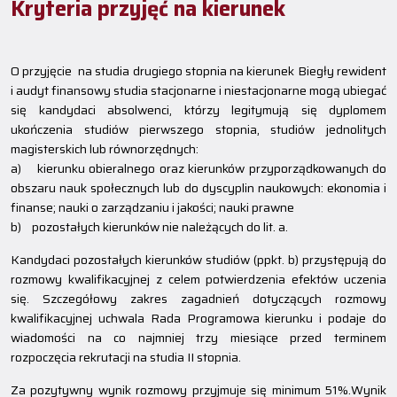
Kryteria przyjęć na kierunek
O przyjęcie na studia drugiego stopnia na kierunek Biegły rewident
i audyt finansowy studia stacjonarne i niestacjonarne mogą ubiegać
się kandydaci absolwenci, którzy legitymują się dyplomem
ukończenia studiów pierwszego stopnia, studiów jednolitych
magisterskich lub równorzędnych:
a) kierunku obieralnego oraz kierunków przyporządkowanych do
obszaru nauk społecznych lub do dyscyplin naukowych: ekonomia i
finanse; nauki o zarządzaniu i jakości; nauki prawne
b) pozostałych kierunków nie należących do lit. a.
Kandydaci pozostałych kierunków studiów (ppkt. b) przystępują do
rozmowy kwalifikacyjnej z celem potwierdzenia efektów uczenia
się. Szczegółowy zakres zagadnień dotyczących rozmowy
kwalifikacyjnej uchwala Rada Programowa kierunku i podaje do
wiadomości na co najmniej trzy miesiące przed terminem
rozpoczęcia rekrutacji na studia II stopnia.
Za pozytywny wynik rozmowy przyjmuje się minimum 51%.Wynik