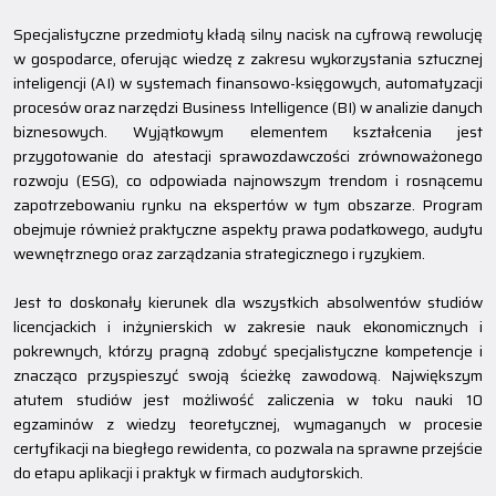
Specjalistyczne przedmioty kładą silny nacisk na cyfrową rewolucję
w gospodarce, oferując wiedzę z zakresu wykorzystania sztucznej
inteligencji (AI) w systemach finansowo-księgowych, automatyzacji
procesów oraz narzędzi Business Intelligence (BI) w analizie danych
biznesowych. Wyjątkowym elementem kształcenia jest
przygotowanie do atestacji sprawozdawczości zrównoważonego
rozwoju (ESG), co odpowiada najnowszym trendom i rosnącemu
zapotrzebowaniu rynku na ekspertów w tym obszarze. Program
obejmuje również praktyczne aspekty prawa podatkowego, audytu
wewnętrznego oraz zarządzania strategicznego i ryzykiem.
Jest to doskonały kierunek dla wszystkich absolwentów studiów
licencjackich i inżynierskich w zakresie nauk ekonomicznych i
pokrewnych, którzy pragną zdobyć specjalistyczne kompetencje i
znacząco przyspieszyć swoją ścieżkę zawodową. Największym
atutem studiów jest możliwość zaliczenia w toku nauki 10
egzaminów z wiedzy teoretycznej, wymaganych w procesie
certyfikacji na biegłego rewidenta, co pozwala na sprawne przejście
do etapu aplikacji i praktyk w firmach audytorskich.