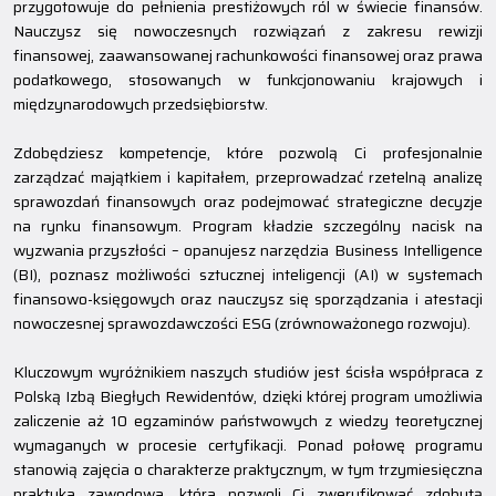
przygotowuje do pełnienia prestiżowych ról w świecie finansów.
Nauczysz się nowoczesnych rozwiązań z zakresu rewizji
finansowej, zaawansowanej rachunkowości finansowej oraz prawa
podatkowego, stosowanych w funkcjonowaniu krajowych i
międzynarodowych przedsiębiorstw.
Zdobędziesz kompetencje, które pozwolą Ci profesjonalnie
zarządzać majątkiem i kapitałem, przeprowadzać rzetelną analizę
sprawozdań finansowych oraz podejmować strategiczne decyzje
na rynku finansowym. Program kładzie szczególny nacisk na
wyzwania przyszłości – opanujesz narzędzia Business Intelligence
(BI), poznasz możliwości sztucznej inteligencji (AI) w systemach
finansowo-księgowych oraz nauczysz się sporządzania i atestacji
nowoczesnej sprawozdawczości ESG (zrównoważonego rozwoju).
Kluczowym wyróżnikiem naszych studiów jest ścisła współpraca z
Polską Izbą Biegłych Rewidentów, dzięki której program umożliwia
zaliczenie aż 10 egzaminów państwowych z wiedzy teoretycznej
wymaganych w procesie certyfikacji. Ponad połowę programu
stanowią zajęcia o charakterze praktycznym, w tym trzymiesięczna
praktyka zawodowa, która pozwoli Ci zweryfikować zdobytą