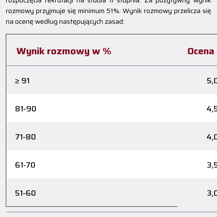
rozpoczęcia rekrutacji na studia II stopnia. Za pozytywny wynik
rozmowy przyjmuje się minimum 51%. Wynik rozmowy przelicza się
na ocenę według następujących zasad:
Wynik rozmowy w %
Ocena
≥ 91
5,
81-90
4,
71-80
4,
61-70
3,
51-60
3,