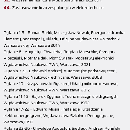
Wyższe harmoniczne w obwodach elektrycznych.
Zastosowanie liczb zespolonych w elektrotechnice.
Pytania 1-5 - Roman Barlik, Mieczysław Nowak, Energoelektronika.
Elementy, podzespoły, układy, Oficyna Wydawnicza Politechniki
Warszawskiej, Warszawa 2014
Pytanie 6 - Augustyn Chwaleba, Bogdan Moeschke, Grzegorz
Płoszajski, Piotr Majdak, Piotr Świstak, Podstawy elektroniki,
Wydawnictwo Naukowe PWN, Warszawa, 2021
Pytania 7-9 - Dębowski Andrzej, Automatyka: podstawy teorii,
Wydawnictwo Naukowo-Techniczne, Warszawa, 2008
Pytanie 10 - Krzyżanowski Ryszard, Układy mikroprocesorowe,
Wydawnictwo Naukowe PWN, Warszawa, 2012
Pytania 11-16 - Bajorek Zygmunt, Teoria maszyn elektrycznych,
Wydawnictwo Naukowe PWN, Warszawa 1992
Pytania 17-22 – Edward Musiał, Instalacje i urządzenia
elektroenergetyczne, Wydawnictwa Szkolne i Pedagogiczne,
Warszawa,1998.
Pytania 23-26 - Chwaleba Augustyn, Siedlecki Andrzej, Poniński