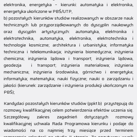
elektronika, energetyka – kierunki: automatyka i elektronika,
energetyka ukończone w PBŚ/UTP,
b) pozostałych kierunków studiów realizowanych w obszarze nauk
technicznych lub przyporządkowanych do dyscyplin naukowych
oraz dyscyplin artystycznych: automatyka, elektronika i
elektrotechnika, automatyka, elektronika, elektrotechnika i
technologie kosmiczne; architektura i urbanistyka; informatyka
techniczna i telekomunikacja; inżynieria biomedyczna; inżynieria
chemiczna; inżynieria lądowa i transport; inżynieria lądowa,
geodezja i transport; inżynieria materiałowa; inżynieria
mechaniczna; inżynieria środowiska, górnictwo i energetyka;
informatyka; matematyka; nauki fizyczne; nauki o zarządzaniu i
jakości (kierunek: zarządzanie i inżynieria produkcji ukończonym na
PBŚ);
Kandydaci pozostałych kierunków studiów (ppkt.b) przystępują do
rozmowy kwalifikacyjnej celem potwierdzenia efektów uczenia się.
Szczegółowy zakres zagadnień dotyczących rozmowy
kwalifikacyjnej uchwala Rada Programowa kierunku i podaje do
wiadomości na co najmniej trzy miesiące przed terminem