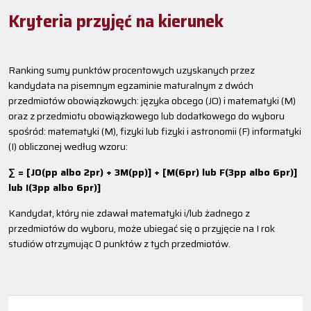
Kryteria przyjęć na kierunek
Ranking sumy punktów procentowych uzyskanych przez
kandydata na pisemnym egzaminie maturalnym z dwóch
przedmiotów obowiązkowych: języka obcego (JO) i matematyki (M)
oraz z przedmiotu obowiązkowego lub dodatkowego do wyboru
spośród: matematyki (M), fizyki lub fizyki i astronomii (F) informatyki
(I) obliczonej według wzoru:
∑ = [JO(pp albo 2pr) + 3M(pp)] + [M(6pr) lub F(3pp albo 6pr)]
lub I(3pp albo 6pr)]
Kandydat, który nie zdawał matematyki i/lub żadnego z
przedmiotów do wyboru, może ubiegać się o przyjęcie na I rok
studiów otrzymując 0 punktów z tych przedmiotów.